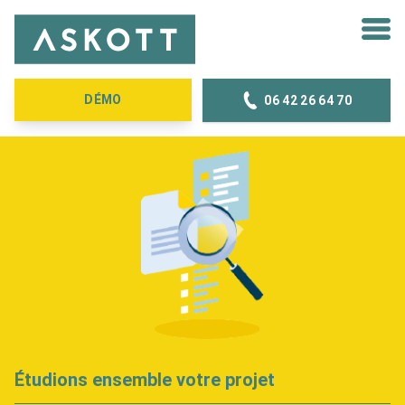
Skip to content
DÉMO
06 42 26 64 70
Étudions ensemble votre projet