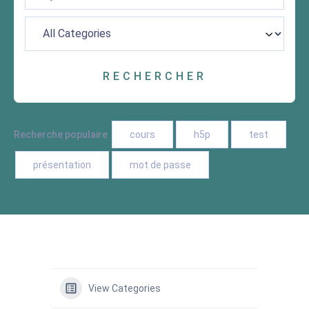
Recherche populaire
cours
h5p
test
présentation
mot de passe
View Categories