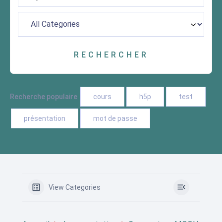
Recherche populaire
cours
h5p
test
présentation
mot de passe
View Categories