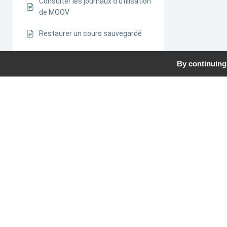
Consulter les journaux d’utilisation
de MOOV
Restaurer un cours sauvegardé
Sélectionner les activités H5P à
By continuing 
mettre à disposition dans MOOV
Vérifier les permissions /
capacités d’un utilisateur
Gérer les catégories de cours
Création de rapports
personnalisés
Inscrire des nouveaux utilisateurs
en lot (importation)