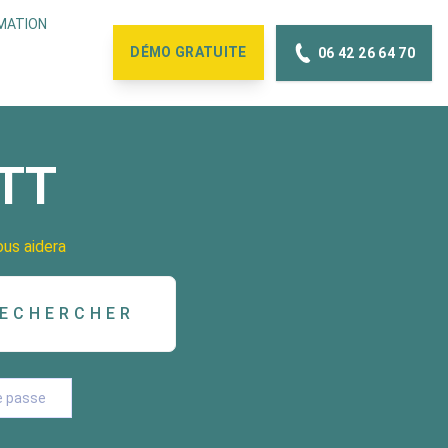
MATION
DÉMO
GRATUITE
06 42 26 64 70
OTT
ous aidera
e passe