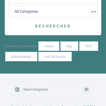
Recherche populaire
cours
h5p
test
présentation
mot de passe
View Categories