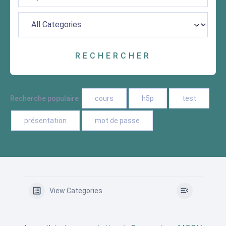
Recherche populaire
cours
h5p
test
présentation
mot de passe
View Categories