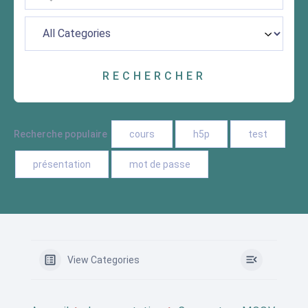
Recherche populaire
cours
h5p
test
présentation
mot de passe
View Categories