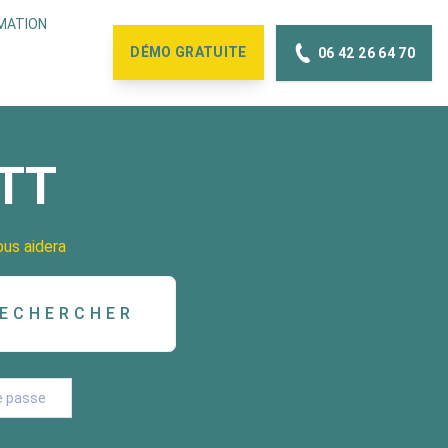
MATION
DÉMO
GRATUITE
06 42 26 64 70
OTT
ous aidera
e passe