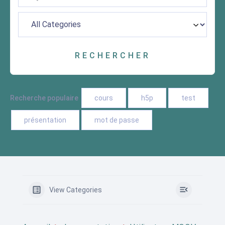
Recherche populaire
cours
h5p
test
présentation
mot de passe
View Categories