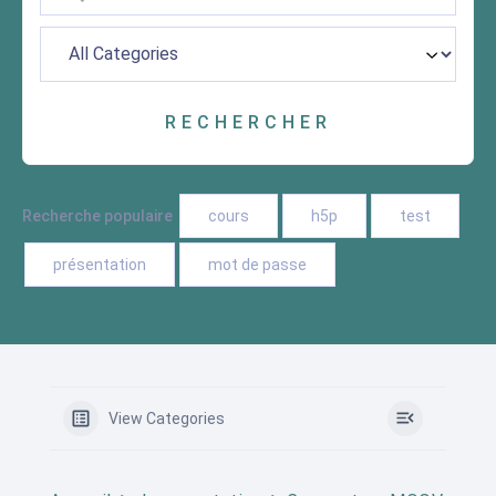
Recherche populaire
cours
h5p
test
présentation
mot de passe
View Categories