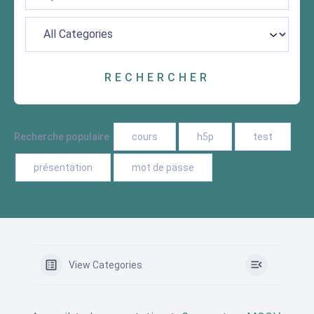
Recherche populaire
cours
h5p
test
présentation
mot de passe
View Categories