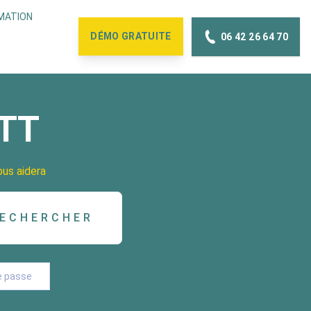
MATION
DÉMO
GRATUITE
06 42 26 64 70
OTT
ous aidera
e passe