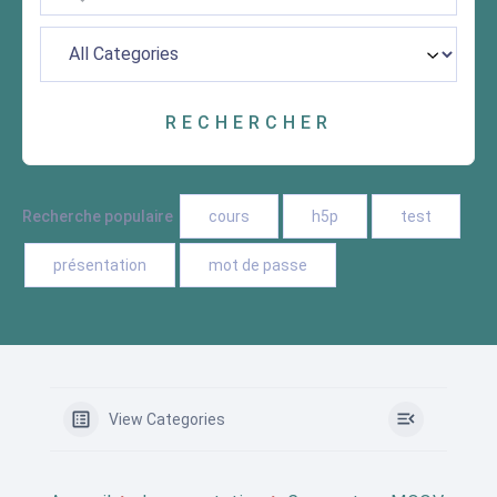
Recherche populaire
cours
h5p
test
présentation
mot de passe
View Categories