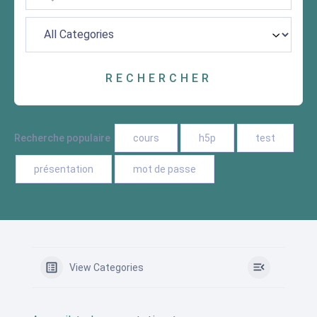
Recherche populaire
cours
h5p
test
présentation
mot de passe
View Categories