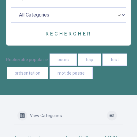
Recherche populaire
cours
h5p
test
présentation
mot de passe
View Categories