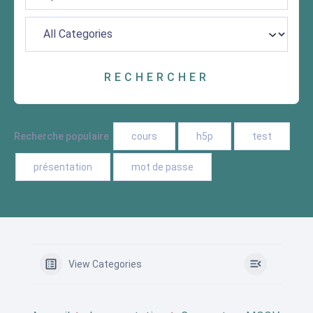
Recherche populaire
cours
h5p
test
présentation
mot de passe
View Categories