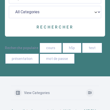
Recherche populaire
cours
h5p
test
présentation
mot de passe
View Categories