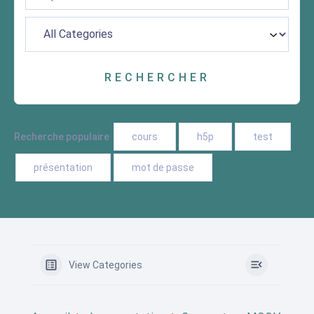
Recherche populaire
cours
h5p
test
présentation
mot de passe
View Categories